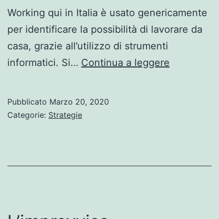
Working qui in Italia è usato genericamente
per identificare la possibilità di lavorare da
casa, grazie all’utilizzo di strumenti
Chi
informatici. Si…
Continua a leggere
ha
detto
Pubblicato
Marzo 20, 2020
che
Categorie:
Strategie
lo
Smart
Working
è
complicat
La