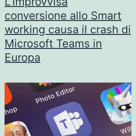
L’improvvisa
gestione
conversione allo Smart
dei
working causa il crash di
lavoratori
a
Microsoft Teams in
distanza
Europa