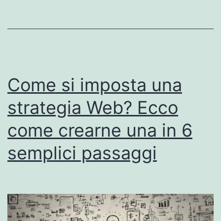
Tracciare
e
monitorare
gli
aggiornamenti
Come si imposta una
dell’algoritmo
strategia Web? Ecco
di
come crearne una in 6
Google
semplici passaggi