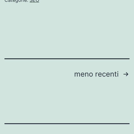
Categorie:
SEO
Paginazione
meno recenti
degli
articoli